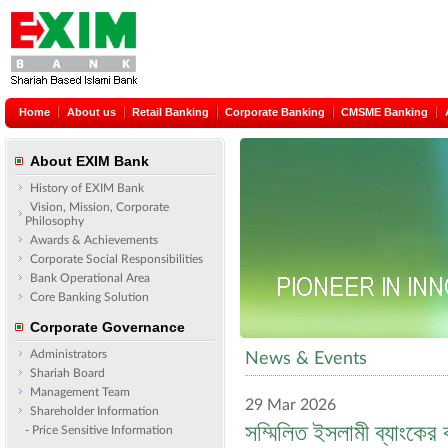
Home
About us
Retail Banking
Corporate Banking
CMSME Banking
About EXIM Bank
History of EXIM Bank
Vision, Mission, Corporate
Philosophy
Awards & Achievements
Corporate Social Responsibilities
Bank Operational Area
Core Banking Solution
Corporate Governance
Administrators
News & Events
Shariah Board
Management Team
29 Mar 2026
Shareholder Information
সম্মিলিত ইসলামী ব্যাংকের
- Price Sensitive Information