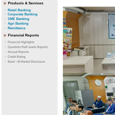
Products & Services
Retail Banking
Corporate Banking
SME Banking
Agri Banking
Remittance
Financial Reports
Financial Highlights
Quarterly/Half-yearly Reports
Annual Reports
Credit Rating
Basel –III Market Disclosure