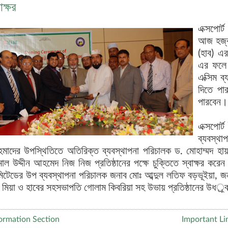
াক্ষর
এক্সপোর্
আজ হজ্ব
(হাব) এর
এর ফলে 
এক্সিম ব
দিতে পা
পারবেন।
এক্সপোর্
ব্যবস্থ
মাদের উপস্থিতিতে অতিরিক্ত ব্যবস্থাপনা পরিচালক ড. মোহাম্মদ 
াল উদ্দীন আহমেদ নিজ নিজ প্রতিষ্ঠানের পক্ষে চুক্তিতে স্বাক্ষর করেন
মিটেডের উপ ব্যবস্থাপনা পরিচালক জনাব মোঃ আব্দুল লতিফ বড়ভূইয়া, জ
মিয়া ও হাবের সহসভাপতি গোলাম কিবরিয়া সহ উভায় প্রতিষ্ঠানের উধর্্বত
ormation Section
Important Li