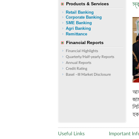
স্ব
Products & Services
Retail Banking
Corporate Banking
SME Banking
Agri Banking
Remittance
Financial Reports
Financial Highlights
Quarterly/Half-yearly Reports
Annual Reports
Credit Rating
Basel –III Market Disclosure
আহ
জাম
লি
হক 
Useful Links
Important Inf