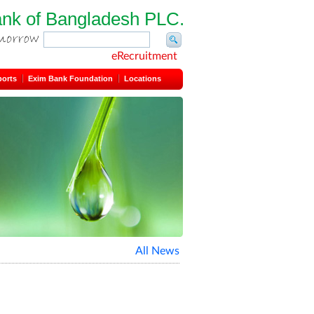
ank of Bangladesh PLC.
eRecruitment
ports
Exim Bank Foundation
Locations
All News