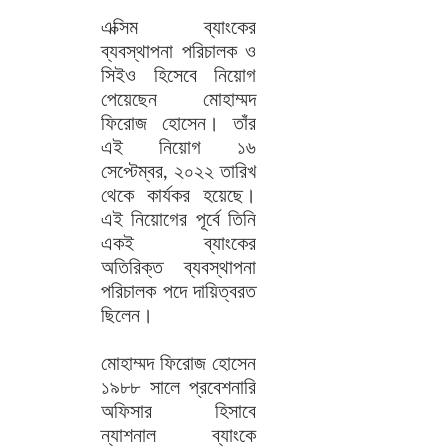
এক্সিম ব্যাংকের
ব্যবস্থাপনা পরিচালক ও
সিইও হিসেবে নিয়োগ
পেয়েছেন মোহাম্মদ
ফিরোজ হোসেন। তাঁর
এই নিয়োগ ১৬
সেপ্টেম্বর, ২০২২ তারিখ
থেকে কার্যকর হয়েছে।
এই নিয়োগের পূর্বে তিনি
একই ব্যাংকের
অতিরিক্ত ব্যবস্থাপনা
পরিচালক পদে দায়িত্বরত
ছিলেন।
মোহাম্মদ ফিরোজ হোসেন
১৯৮৮ সালে প্রবেশনারি
অফিসার হিসাবে
ন্যাশনাল ব্যাংকে