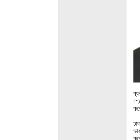
ব্
শ্
কর
ঢা
ভার
কর