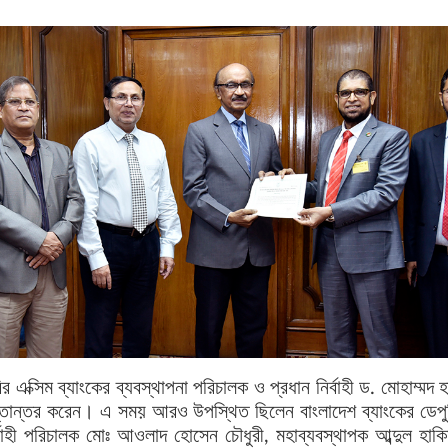
র এক্সিম ব্যাংকের ব্যবস্থাপনা পরিচালক ও প্রধান নির্বাহী ড. মোহাম্ম
্তান্তর করেন। এ সময় আরও উপস্থিত ছিলেন বাংলাদেশ ব্যাংকের ডেপুট
্বাহী পরিচালক মোঃ আওলাদ হোসেন চৌধুরী, মহাব্যবস্থাপক আব্দুল হাকি