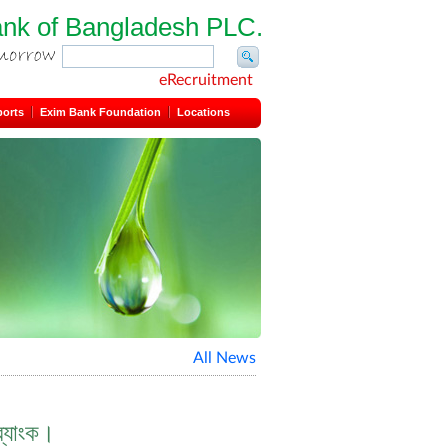
ank of Bangladesh PLC.
eRecruitment
ports
Exim Bank Foundation
Locations
All News
ব্যাংক।