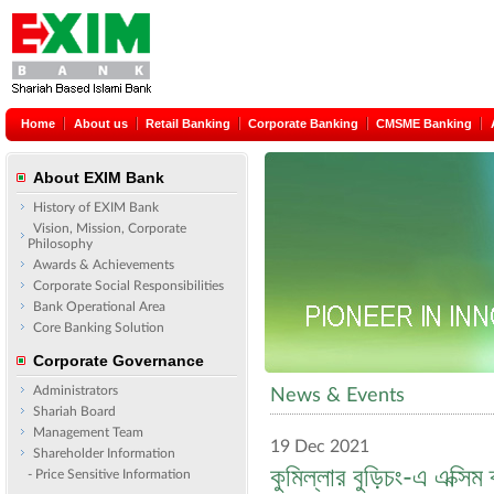
Home
About us
Retail Banking
Corporate Banking
CMSME Banking
About EXIM Bank
History of EXIM Bank
Vision, Mission, Corporate
Philosophy
Awards & Achievements
Corporate Social Responsibilities
Bank Operational Area
Core Banking Solution
Corporate Governance
Administrators
News & Events
Shariah Board
Management Team
19 Dec 2021
Shareholder Information
কুমিল্লার বুড়িচং-এ এক্সি
- Price Sensitive Information