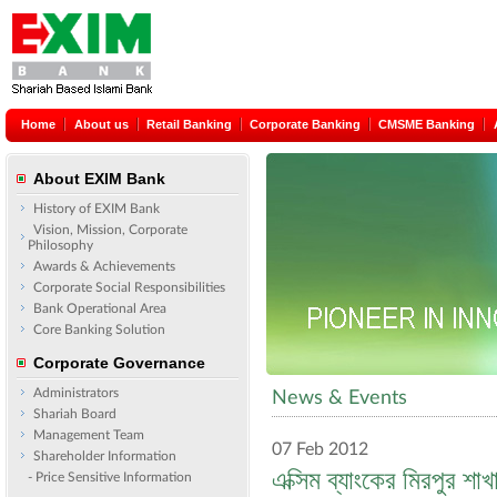
Home
About us
Retail Banking
Corporate Banking
CMSME Banking
About EXIM Bank
History of EXIM Bank
Vision, Mission, Corporate
Philosophy
Awards & Achievements
Corporate Social Responsibilities
Bank Operational Area
Core Banking Solution
Corporate Governance
Administrators
News & Events
Shariah Board
Management Team
07 Feb 2012
Shareholder Information
এক্সিম ব্যাংকের মিরপুর শাখ
- Price Sensitive Information