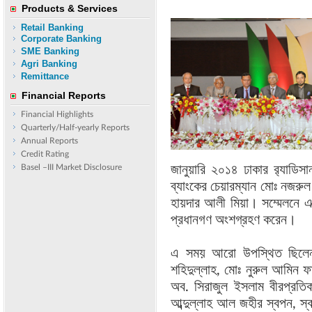
Products & Services
Retail Banking
Corporate Banking
SME Banking
Agri Banking
Remittance
Financial Reports
Financial Highlights
Quarterly/Half-yearly Reports
Annual Reports
Credit Rating
Basel –III Market Disclosure
জানুয়ারি ২০১৪ ঢাকার র‍্যাডিস
ব্যাংকের চেয়ারম্যান মোঃ নজরু
হায়দার আলী মিয়া। সম্মেলনে এক্
প্রধানগণ অংশগ্রহণ করেন।
এ সময় আরো উপস্থিত ছিলেন এক
শহিদুল্লাহ, মোঃ নুরুল আমিন ফা
অব. সিরাজুল ইসলাম বীরপ্রতিক
আব্দুল্লাহ আল জহীর স্বপন, স্ব