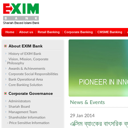
Home
About us
Retail Banking
Corporate Banking
CMSME Banking
About EXIM Bank
History of EXIM Bank
Vision, Mission, Corporate
Philosophy
Awards & Achievements
Corporate Social Responsibilities
Bank Operational Area
Core Banking Solution
Corporate Governance
Administrators
News & Events
Shariah Board
Management Team
29 Jan 2014
Shareholder Information
এক্সিম ব্যাংকের বাৎসরিক 
- Price Sensitive Information